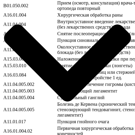
Прием (осмотр, консультация) врача-
B01.050.002
ортопеда повторный
A16.01.004
Хирургическая обработка раны
Внутрисуставное введение лекарств
A11.04.004
(без лекарственнх средств) блокада
A16.30.069
Снятие послеоперационных швов (ли
A11.04.005.001
Пункция синовиальной сумки сустав
Околосуставное введение лекарстве
A11.04.006
блокада (без лекарственнх средств)
A15.03.003
Наложение гипсовой повязки при пе
A15.03.010
Снятие гипсовой повязки (лонгеты)
Замена (удаление) спиц или стержне
A16.03.084
фиксирующем устройстве 1 ед.
A11.04.005.002
Пункционное лечение гигромы (кист
A11.04.005.003
Стенозирующий лигаментит
A11.04.005.004
Сухожильный ганглий
Болезнь де Кервена (хронический те
A11.04.005.005
стенозирующий тендовагинит, стен
лигаментит)
A11.01.017
Пункция гнойного очага
Первичная хирургическая обработка
A16.01.004.02
конечностей