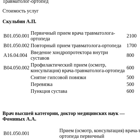
Травматолог-ортопед
Стоимость услуг
Скульбин А.П.
Первичный прием врача травматолога-
B01.050.001
2100
ортопеда
B01.050.002
Повторный прием травматолога-ортопеда
1700
Введение хондропротектора внутри
A16.04.004
800
суставов
Профилактический прием (осмотр,
B04.050.002
600
консультация) врача-травматолога-ортопеда
Снятие гипсовой повязки
500
Перевязка
500
Пункция сустава
600
Врач высшей категории, доктор медицинских наук —
Фоминых А.А.
Прием (осмотр, консультация) врача-
B01.050.001
ортопеда первичный