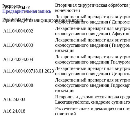
Вторичная хирургическая обработка
Раскрыть
A16.01.004.01
конечностей
Предварительная запись
Лекарственный препарат для внутри
A11.04.004.001
Прием ведут квалифицированные врачи
околосуставного введения ( Дипроме
Лекарственный препарат для внутри
A11.04.004.002
околосуставного введения ( Афлутоп
Лекарственный препарат для внутри
A11.04.004.003
околосуставного введения ( Гиалуро
инъекция
Лекарственный препарат для внутри
A11.04.004.004
околосуставного введения( Гиалуром
Лекарственный препарат для внутри
A11.04.004.00718.01.2023
околосуставного введения ( Дипросп
Лекарственный препарат для внутри
A11.04.004.008
околосуставного введения( Гидрокар
инъекция
Невролиз и декомпрессия нерва сре
A16.24.003
Lacertussyndrome, синдроме супинато
Рассечение спаек и декомпрессия ст
A16.24.018
сплетений