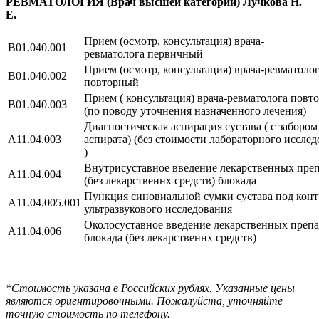
РЕВМАТОЛОГИЯ (Врач высшей категории) Лучкова Н.
Е.
Прием (осмотр, консультация) врача-
B01.040.001
ревматолога первичный
Прием (осмотр, консультация) врача-ревматоло
B01.040.002
повторный
Прием ( консультация) врача-ревматолога повт
B01.040.003
(по поводу уточнения назначенного лечения)
Диагностическая аспирация сустава ( с забором
A11.04.003
аспирата) (без стоимости лабораторного иссле
)
Внутрисуставное введение лекарственных пре
A11.04.004
(без лекарственнх средств) блокада
Пункция синовиальной сумки сустава под кон
A11.04.005.001
ультразвукового исследования
Околосуставное введение лекарственных препа
A11.04.006
блокада (без лекарственнх средств)
*Стоимость указана в Российских рублях. Указанные цены
являются ориентировочными. Пожалуйста, уточняйте
точную стоимость по телефону.