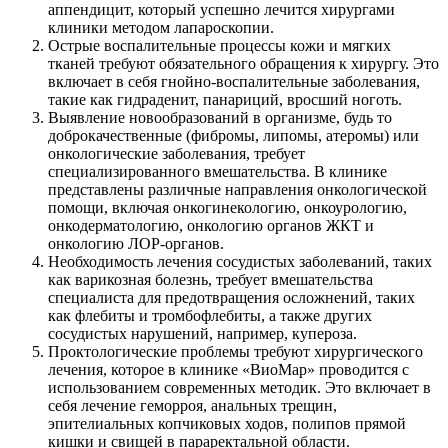
аппендицит, который успешно лечится хирургами
клиники методом лапароскопии.
Острые воспалительные процессы кожи и мягких
тканей требуют обязательного обращения к хирургу. Это
включает в себя гнойно-воспалительные заболевания,
такие как гидраденит, панариций, вросший ноготь.
Выявление новообразований в организме, будь то
доброкачественные (фибромы, липомы, атеромы) или
онкологические заболевания, требует
специализированного вмешательства. В клинике
представлены различные направления онкологической
помощи, включая онкогинекологию, онкоурологию,
онкодерматологию, онкологию органов ЖКТ и
онкологию ЛОР-органов.
Необходимость лечения сосудистых заболеваний, таких
как варикозная болезнь, требует вмешательства
специалиста для предотвращения осложнений, таких
как флебиты и тромбофлебиты, а также других
сосудистых нарушений, например, купероза.
Проктологические проблемы требуют хирургического
лечения, которое в клинике «ВиоМар» проводится с
использованием современных методик. Это включает в
себя лечение геморроя, анальных трещин,
эпителиальных копчиковых ходов, полипов прямой
кишки и свищей в параректальной области.