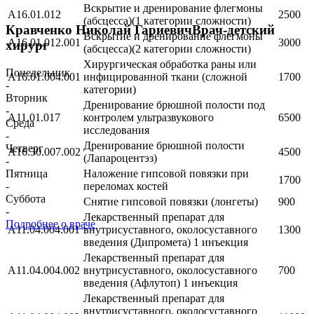
Вскрытие и дренирование флегмоны
A16.01.012
2500
(абсцесса)(1 категории сложности)
Кравченко Николай Гариевич
Врач-детский
Вскрытие и дренирование флегмоны
А16.01.012.001
3000
хирург
(абсцесса)(2 категории сложности)
Хирургическая обработка раны или
Понедельник
А16.01.004.001
инфицированной ткани (сложной
1700
-
категории)
Вторник
Дренирование брюшной полости под
-
A11.01.017
контролем ультразвукового
6500
Среда
исследования
-
Дренирование брюшной полости
Четверг
A16.30.007.002
4500
(Лапароцентэз)
-
Пятница
Наложение гипсовой повязки при
1700
-
переломах костей
Суббота
Снятие гипсовой повязки (лонгеты)
900
-
Лекарственный препарат для
Подробнее о враче
А11.04.004.001
внутрисуставного, околосуставного
1300
введения (Дипромета) 1 инъекция
Лекарственный препарат для
А11.04.004.002
внутрисуставного, околосуставного
700
введения (Афлутоп) 1 инъекция
Лекарственный препарат для
внутрисуставного, околосуставного