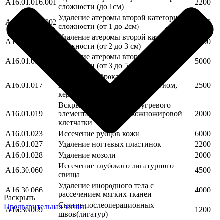
А16.01.016.001
2200
сложности (до 1см)
Удаление атеромы второй категории
А16.01.016.002
2600
сложности (от 1 до 2см)
Удаление атеромы второй категории
А16.01.016.003
3500
сложности (от 2 до 3 см)
Удаление атеромы второй категории
А16.01.016.004
5000
сложности (от 3 до 5см)
Удаление доброкачественных
A16.01.017
новообразований кожи(гемангиом,
2500
кератом, папиллом)
Вскрытие инфильтрата (угревого
A16.01.019
элемента) кожи и подкожножировой
2000
клетчатки
A16.01.023
Иссечение рубцов кожи
6000
A16.01.027
Удаление ногтевых пластинок
2200
A16.01.028
Удаление мозоли
2000
Иссечение глубокого лигатурного
A16.30.060
4500
свища
Удаление инородного тела с
A16.30.066
4000
рассечением мягких тканей
Раскрыть
Снятие послеоперационных
Предварительная запись
A16.30.069
1200
швов(лигатур)