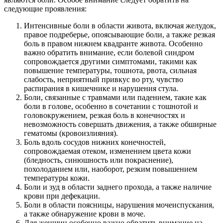
следующие проявления:
Интенсивные боли в области живота, включая желудок,
правое подреберье, опоясывающие боли, а также резкая
боль в правом нижнем квадранте живота. Особенно
важно обратить внимание, если болевой синдром
сопровождается другими симптомами, такими как
повышение температуры, тошнота, рвота, сильная
слабость, неприятный привкус во рту, чувство
распирания в кишечнике и нарушения стула.
Боли, связанные с травмами или падением, такие как
боли в голове, особенно в сочетании с тошнотой и
головокружением, резкая боль в конечностях и
невозможность совершать движения, а также обширные
гематомы (кровоизлияния).
Боль вдоль сосудов нижних конечностей,
сопровождаемая отеком, изменением цвета кожи
(бледность, синюшность или покраснение),
похолоданием или, наоборот, резким повышением
температуры кожи.
Боли и зуд в области заднего прохода, а также наличие
крови при дефекации.
Боли в области поясницы, нарушения мочеиспускания,
а также обнаружение крови в моче.
Для женщин особенно важно обратить внимание на