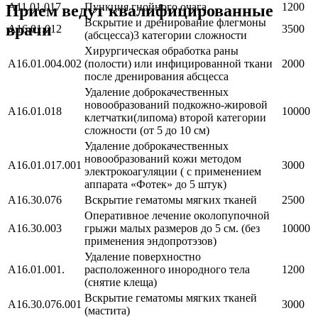
A11.01.017
Пункция гнойного очага
1200
Прием ведут квалифицированные
Вскрытие и дренирование флегмоны
врачи
A16.01.012
3500
(абсцесса)3 категории сложности
Хирургическая обработка раны
A16.01.004.002
(полости) или инфицированной ткани
2000
после дренирования абсцесса
Удаление доброкачественных
новообразований подкожно-жировой
A16.01.018
10000
клетчатки(липома) второй категории
сложности (от 5 до 10 см)
Удаление доброкачественных
новообразований кожи методом
A16.01.017.001
3000
электрокоагуляции ( с применением
аппарата «Фотек» до 5 штук)
A16.30.076
Вскрытие гематомы мягких тканей
2500
Оперативное лечение околопупочной
A16.30.003
грыжи малых размеров до 5 см. (без
10000
применения эндопротэзов)
Удаление поверхностно
A16.01.001.
расположенного инородного тела
1200
(снятие клеща)
Вскрытие гематомы мягких тканей
А16.30.076.001
3000
(мастита)