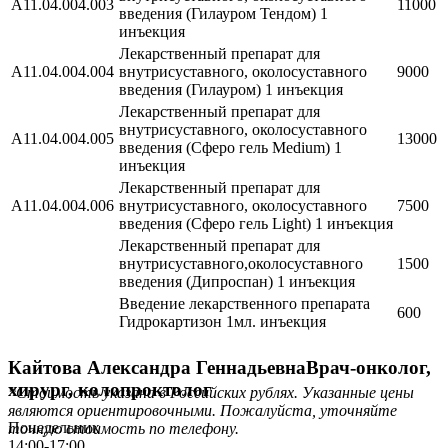
А11.04.004.003
11000
введения (Гилауром Тендом) 1
инъекция
Лекарственный препарат для
А11.04.004.004
внутрисуставного, околосуставного
9000
введения (Гилауром) 1 инъекция
Лекарственный препарат для
внутрисуставного, околосуставного
А11.04.004.005
13000
введения (Сферо гель Medium) 1
инъекция
Лекарственный препарат для
А11.04.004.006
внутрисуставного, околосуставного
7500
введения (Сферо гель Light) 1 инъекция
Лекарственный препарат для
внутрисуставного,околосуставного
1500
введения (Дипроспан) 1 инъекция
Введение лекарственного препарата
600
Гидрокартизон 1мл. инъекция
Кайтова Александра Геннадьевна
Врач-онколог,
хирург, колопроктолог
*Стоимость указана в Российских рублях. Указанные цены
являются ориентировочными. Пожалуйста, уточняйте
Понедельник
точную стоимость по телефону.
14:00-17:00