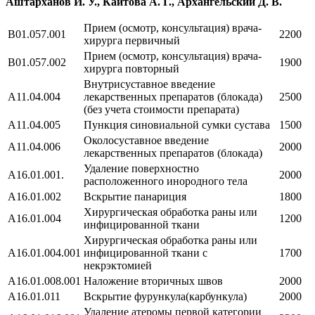
Аштарханов И. У., Кайтова А. Г., Архангельский Д. В.
Прием (осмотр, консультация) врача-
B01.057.001
2200
хирурга первичный
Прием (осмотр, консультация) врача-
B01.057.002
1900
хирурга повторный
Внутрисуставное введение
A11.04.004
лекарственных препаратов (блокада)
2500
(без учета стоимости препарата)
A11.04.005
Пункция синовиальной сумки сустава
1500
Околосуставное введение
A11.04.006
2000
лекарственных препаратов (блокада)
Удаление поверхностно
A16.01.001.
2000
расположенного инородного тела
A16.01.002
Вскрытие панариция
1800
Хирургическая обработка раны или
A16.01.004
1200
инфицированной ткани
Хирургическая обработка раны или
A16.01.004.001
инфицированной ткани с
1700
некрэктомией
A16.01.008.001
Наложение вторичных швов
2000
A16.01.011
Вскрытие фурункула(карбункула)
2000
Удаление атеромы первой категории