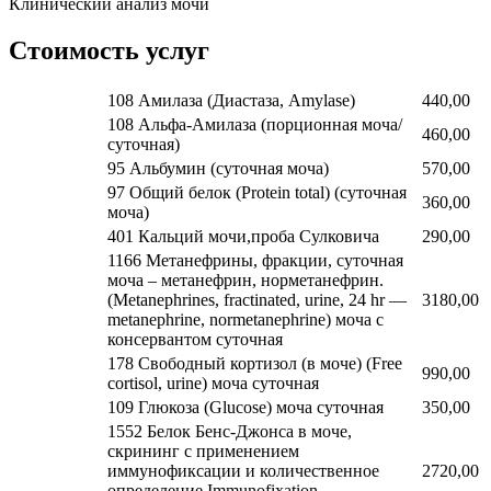
Клинический анализ мочи
Стоимость услуг
108 Амилаза (Диастаза, Amylase)
440,00
108 Альфа-Амилаза (порционная моча/
460,00
суточная)
95 Альбумин (суточная моча)
570,00
97 Общий белок (Protein total) (суточная
360,00
моча)
401 Кальций мочи,проба Сулковича
290,00
1166 Метанефрины, фракции, суточная
моча – метанефрин, норметанефрин.
(Metanephrines, fractinated, urine, 24 hr —
3180,00
metanephrine, normetanephrine) моча с
консервантом суточная
178 Свободный кортизол (в моче) (Free
990,00
cortisol, urine) моча суточная
109 Глюкоза (Glucose) моча суточная
350,00
1552 Белок Бенс-Джонса в моче,
скрининг с применением
иммунофиксации и количественное
2720,00
определение Immunofixation,